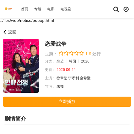
首页
专题
电影
电视剧
综艺
动漫
短剧大全
体育
../libs/web/notice/popup.html
返回
恋爱战争
1.8
豆瓣：
还行
分类：
综艺
韩国
2026
更新：
2026-06-24
主演：
徐章勋
李孝利
金希澈
导演：
未知
立即播放
剧情简介