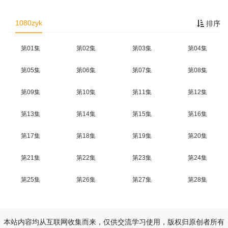
1080zyk
排序
第01集
第02集
第03集
第04集
第05集
第06集
第07集
第08集
第09集
第10集
第11集
第12集
第13集
第14集
第15集
第16集
第17集
第18集
第19集
第20集
第21集
第22集
第23集
第24集
第25集
第26集
第27集
第28集
第29集
第30集
第31集
第32集
本站内容均从互联网收集而来，仅供交流学习使用，版权归原创者所有
第33集
第34集
第35集
第36集