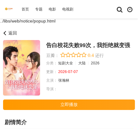
首页
专题
电影
电视剧
综艺
动漫
短剧大全
体育
../libs/web/notice/popup.html
返回
告白校花失败99次，我拒绝就变强
0.4
豆瓣：
还行
分类：
短剧大全
大陆
2026
更新：
2026-07-07
主演：
张瀚林
导演：
立即播放
剧情简介