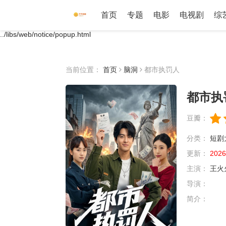
首页
专题
电影
电视剧
综
../libs/web/notice/popup.html
当前位置：
首页
脑洞
都市执罚人
都市执
豆瓣：
分类：
短剧
更新：
2026
主演：
王火
导演：
简介：