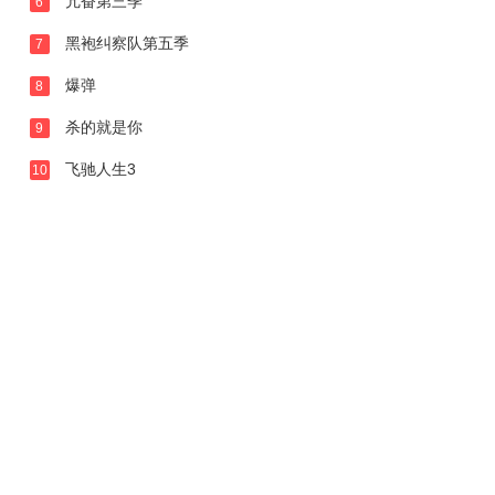
亢奋第三季
6
黑袍纠察队第五季
7
爆弹
8
杀的就是你
9
飞驰人生3
10