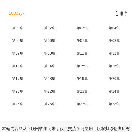
1080zyk
排序
第01集
第02集
第03集
第04集
第05集
第06集
第07集
第08集
第09集
第10集
第11集
第12集
第13集
第14集
第15集
第16集
第17集
第18集
第19集
第20集
第21集
第22集
第23集
第24集
第25集
第26集
第27集
第28集
第29集
第30集
第31集
第32集
本站内容均从互联网收集而来，仅供交流学习使用，版权归原创者所有
第33集
第34集
第35集
第36集