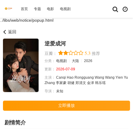
首页
专题
电影
电视剧
综艺
动漫
短剧大全
体育
../libs/web/notice/popup.html
返回
逆爱成河
5.3
豆瓣：
推荐
分类：
电视剧
大陆
2026
更新：
2026-07-09
主演：
Canqi
Hao
Rongguang
Wang
Wang
Yien
Yu
Zhang
李家豪
胡健
郑清文
金泽
韩乐瑶
导演：
未知
立即播放
剧情简介