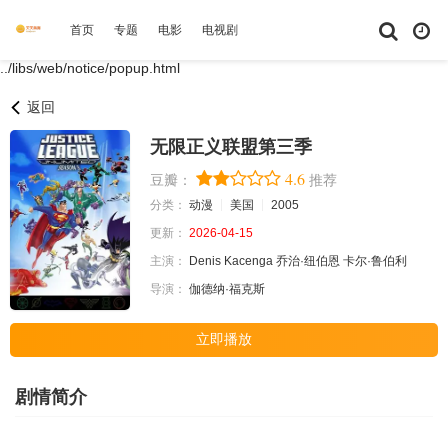
首页
专题
电影
电视剧
综艺
动漫
短剧大全
体育
../libs/web/notice/popup.html
返回
无限正义联盟第三季
4.6
豆瓣：
推荐
分类：
动漫
美国
2005
更新：
2026-04-15
主演：
Denis
Kacenga
乔治·纽伯恩
卡尔·鲁伯利
导演：
伽德纳·福克斯
立即播放
剧情简介