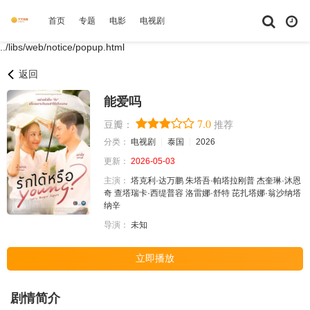
首页
专题
电影
电视剧
综艺
动漫
短剧大全
体育
../libs/web/notice/popup.html
返回
能爱吗
7.0
豆瓣：
推荐
分类：
电视剧
泰国
2026
更新：
2026-05-03
主演：
塔克利·达万鹏
朱塔吾·帕塔拉刚普
杰奎琳·沐恩
奇
查塔瑞卡·西缇普容
洛雷娜·舒特
芘扎塔娜·翁沙纳塔
纳辛
导演：
未知
立即播放
剧情简介