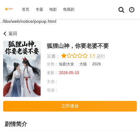
首页
专题
电影
电视剧
综艺
动漫
短剧大全
体育
../libs/web/notice/popup.html
返回
狐狸山神，你要老婆不要
3.5
豆瓣：
还行
分类：
短剧大全
大陆
2026
更新：
2026-05-10
主演：
导演：
立即播放
剧情简介