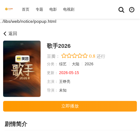
首页
专题
电影
电视剧
综艺
动漫
短剧大全
体育
../libs/web/notice/popup.html
返回
歌手2026
0.8
豆瓣：
还行
分类：
综艺
大陆
2026
更新：
2026-05-15
主演：
王铮亮
导演：
未知
立即播放
剧情简介