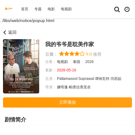
首页
专题
电影
电视剧
综艺
动漫
短剧大全
体育
../libs/web/notice/popup.html
返回
我的爷爷是耽美作家
9.0
豆瓣：
推荐
分类：
电视剧
泰国
2026
更新：
2026-05-16
主演：
Pattamasoot
Suprawat
谭纳瓦特·功苏皖
导演：
娜塔蓬·帕查拉查亚农
立即播放
剧情简介