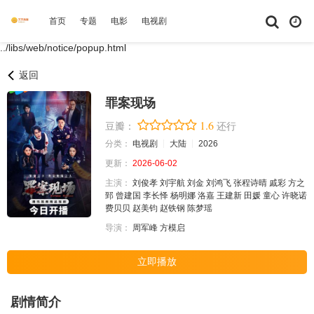
首页
专题
电影
电视剧
综艺
动漫
短剧大全
体育
../libs/web/notice/popup.html
返回
罪案现场
1.6
豆瓣：
还行
分类：
电视剧
大陆
2026
更新：
2026-06-02
主演：
刘俊孝
刘宇航
刘金
刘鸿飞
张程诗晴
戚彩
方之
郅
曾建国
李长怿
杨明娜
洛嘉
王建新
田媛
童心
许晓诺
费贝贝
赵美钧
赵铁钢
陈梦瑶
导演：
周军峰
方模启
立即播放
剧情简介