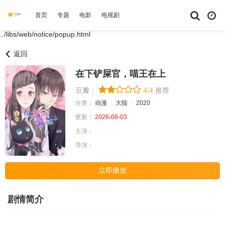
首页
专题
电影
电视剧
综艺
动漫
短剧大全
体育
../libs/web/notice/popup.html
返回
在下铲屎官，喵王在上
4.4
豆瓣：
推荐
分类：
动漫
大陆
2020
更新：
2026-06-03
主演：
导演：
立即播放
剧情简介