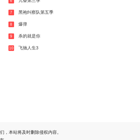
亢奋第三季
6
黑袍纠察队第五季
7
爆弹
8
杀的就是你
9
飞驰人生3
10
们，本站将及时删除侵权内容。