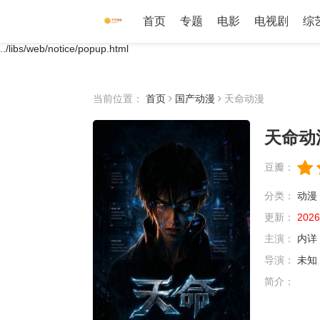
首页
专题
电影
电视剧
综
../libs/web/notice/popup.html
当前位置：
首页
国产动漫
天命动漫
天命动
豆瓣：
分类：
动漫
更新：
2026
主演：
内详
导演：
未知
简介：