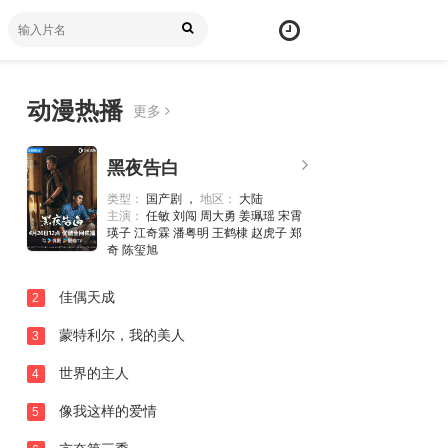
动漫热播
更多
黑夜告白
类型：
国产剧 ，
地区：
大陆
主演：
任敏 刘闯 周大勇 姜珮瑶 宋霄
瑛子 江奇霖 潘粤明 王鹤棣 赵虎子 郑
奇 陈玺旭
佳偶天成
2
蒙特利尔，我的美人
3
世界的主人
4
像我这样的爱情
5