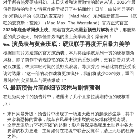
对于所有热爱硬核科幻、末日灾难和速度激情的影迷来说，2026年最
值得期待的动作史诗巨作终于揭开了神秘面纱！日前，由传奇导演乔
治·米勒执导的《疯狂的麦克斯》（Mad Max）系列最新篇章——《疯
狂的麦克斯：荒原》（Mad Max: The Wasteland）官方正式官宣
2026年底全球同步上映
。随着首支高燃
最新预告片解析
出炉，那股熟
悉的黄沙漫天、钢铁怪兽轰鸣的废土美学再度引爆全网！
🏎️ 演员表与黄金班底：硬汉联手再度开启暴力美学
根据目前片方透露的官方
演员表
，本片将延续该系列一贯的硬核选角
风格。除了前作中表现惊艳的实力派演员悉数回归，更有新晋好莱坞
硬汉加盟，饰演年轻时期的荒野流浪者。导演乔治·米勒此前在接受采
访时透露：“这一部的动作戏将更加疯狂，我们将减少CG特效，重回
最纯粹的实景飙车与硬核爆破！”
🔍 最新预告片高能细节深挖与剧情预测
在短短两分半的预告片中，透露出了几个直接拉满期待值的硬核看
点：
末日风暴升级：预告片中出现了一场遮天蔽日的超级沙尘暴，其中
夹杂着恐怖的雷暴，战车在风暴中被撕裂的镜头堪称视觉奇观。
全新反派势力“不死军团”的起源：影片将深度揭秘废土世界中各大
要塞的权力更迭，主角如何在绝境中联合反抗军，踏上无尽的狂奔
之路。