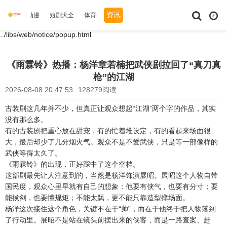
资讯
综艺
动漫
短剧大全
体育
../libs/web/notice/popup.html
《雨霖铃》热播：杨洋章若楠把武侠剧拉回了“真刀真
枪”的江湖
2026-08-08 20:47:53
128279阅读
古装剧这几年并不少，但真正让观众想起“江湖”两个字的作品，其实
没有那么多。
有的古装剧把重心放在甜宠，有的忙着堆设定，有的看起来场面很
大，最后却少了几分烟火气。观众不是不爱武侠，只是等一部像样的
武侠等得太久了。
《雨霖铃》的出现，正好踩中了这个空档。
这部剧最先让人注意到的，当然是杨洋饰演展昭。展昭这个人物自带
国民度，观众心里早就有自己的想象：他要有侠气，也要有分寸；要
能拔剑，也要懂规矩；不能太飘，更不能只靠造型撑场面。
杨洋这次接住这个角色，关键不在于“帅”，而在于他终于把人物落到
了行动里。展昭不是站在镜头前摆出来的侠客，而是一路查案、赶