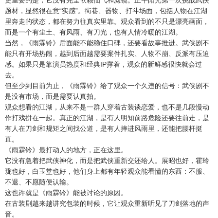
更重要的是，它没有完全依赖仙气和滤镜。正午阳光第一次挑战武侠
题材，显然很在意“实感”。街巷、器物、打斗场面，包括人物在江湖
里奔走的状态，都在努力往真实里靠。观众看到的不只是漂亮画面，
而是一个有尘土、有风雨、有刀光，也有人情冷暖的江湖。
当然，《雨霖铃》后面能不能稳住口碑，还要看故事推进。武侠剧不
能只有开场热闹，越到后面越需要案件扎实、人物不崩、反派有压迫
感。如果只是靠演员热度和经典IP撑着，观众的新鲜感很快就会过
去。
但至少到目前为止，《雨霖铃》给了观众一个久违的信号：武侠剧不
是没有市场，而是需要认真拍。
观众想看的江湖，从来不是一群人穿着古装谈恋爱，也不是几段慢动
作打戏拼在一起。真正的江湖，是有人明知前路危险还要往前走，是
有人在刀剑和规矩之间找公道，是有人摔进风雨里，还能把腰杆挺
直。
《雨霖铃》最打动人的地方，正在这里。
它没有急着把武侠神化，而是把武侠重新交还给人。展昭也好，霍玲
珑也好，白玉堂也好，他们身上都有年轻观众能看懂的东西：不服、
不退、不愿随便认输。
这也许就是《雨霖铃》能被讨论的原因。
在古装剧越来越讲究包装的时候，它让观众重新听见了刀剑落地的声
音。