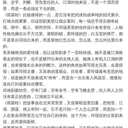
路、交手、判断、背负责任的人。江湖对他来说，不是一个漂亮背
景，而是一条必须走下去的路。
《雨霖铃》比较难得的一点，是它没有把武侠拍成单纯的招式展示。
打戏当然重要，但这部剧更想让观众看到，每一场交手背后都有处
境。雨中、船上、密闭空间，不同场景里的动作设计各有变化，人物
性格也藏在出手方式里。展昭的稳，霍玲珑的烈，白玉堂的锋芒，都
不是靠台词说出来的，而是靠他们怎么动、怎么选、怎么对抗显出来
的。
章若楠饰演的霍玲珑，也让这部剧多了一层轻快感。她不是被江湖推
着走的弱女子，也不是硬凹出来的女侠人设。她身上有初入江湖的莽
撞，也有慢慢长出来的判断力。这样的角色如果写得太完美，会显得
假；如果写得太傻，又容易劝退观众。目前看，霍玲珑最有意思的地
方，就是她并不急着成为“传奇”，而是在一次次卷入风波后，慢慢知
道自己到底要站在哪里。
武侠剧最怕空。空有门派，空有名号，空有飞檐走壁，但人和人之间
没有真正的恩怨，江湖就立不起来。
《雨霖铃》把故事放在北宋背景里，又借展昭追查旧案，把朝堂、江
湖、阴谋、侠义串到一起。它不是只拍一个人怎么厉害，而是拍一个
人在复杂局势里怎么守住自己的准则。这个方向，对现在的古装剧来
说，反而显得新鲜。