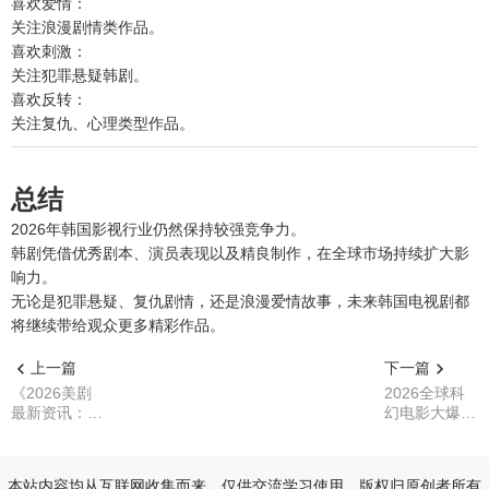
喜欢爱情：
关注浪漫剧情类作品。
喜欢刺激：
关注犯罪悬疑韩剧。
喜欢反转：
关注复仇、心理类型作品。
总结
2026年韩国影视行业仍然保持较强竞争力。
韩剧凭借优秀剧本、演员表现以及精良制作，在全球市场持续扩大影
响力。
无论是犯罪悬疑、复仇剧情，还是浪漫爱情故事，未来韩国电视剧都
将继续带给观众更多精彩作品。
上一篇
下一篇
《2026美剧
2026全球科
最新资讯：热
幻电影大爆
门美剧回归计
发：院线巨制
划曝光，犯
与流媒体新贵
罪、科幻、悬
谁能问鼎年度
本站内容均从互联网收集而来，仅供交流学习使用，版权归原创者所有