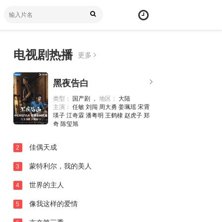
电视剧热播
更多
黑夜告白
类型：
国产剧 ，
地区：
大陆
主演：
任敏 刘闯 周大勇 姜珮瑶 宋霄
瑛子 江奇霖 潘粤明 王鹤棣 赵虎子 郑
奇 陈玺旭
佳偶天成
2
蒙特利尔，我的美人
3
世界的主人
4
像我这样的爱情
5