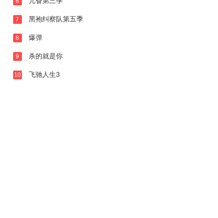
亢奋第三季
6
黑袍纠察队第五季
7
爆弹
8
杀的就是你
9
飞驰人生3
10