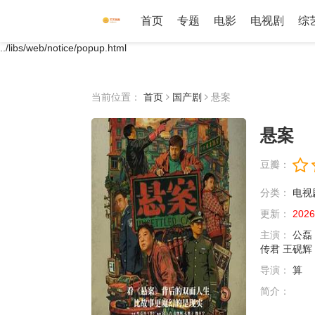
首页
专题
电影
电视剧
综
../libs/web/notice/popup.html
当前位置：
首页
国产剧
悬案
悬案
豆瓣：
分类：
电视
更新：
2026
主演：
公磊
传君
王砚辉
导演：
算
简介：