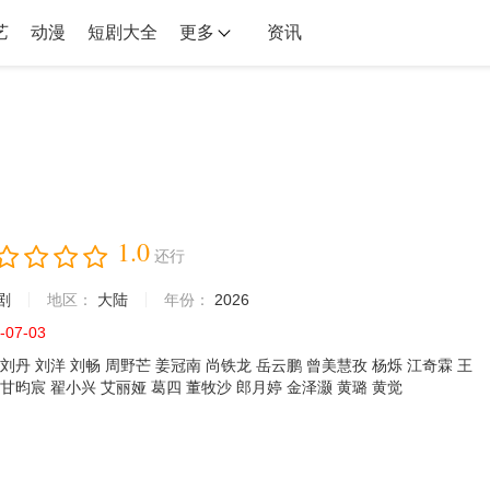
艺
动漫
短剧大全
更多
资讯
1.0
还行
剧
地区：
大陆
年份：
2026
-07-03
刘丹
刘洋
刘畅
周野芒
姜冠南
尚铁龙
岳云鹏
曾美慧孜
杨烁
江奇霖
王
甘昀宸
翟小兴
艾丽娅
葛四
董牧沙
郎月婷
金泽灏
黄璐
黄觉