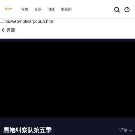
首页
专题
电影
电视剧
综艺
动漫
短剧大全
体育
../libs/web/notice/popup.html
返回
黑袍纠察队第五季
详情