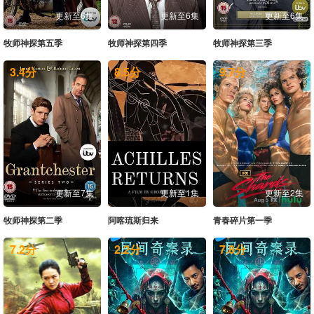
更新至6集
更新至6集
更新至6集
牧师神探第五季
牧师神探第四季
牧师神探第三季
3.4
分
8.5
分
9.7
分
更新至7集
更新至1集
更新至2集
牧师神探第二季
阿喀琉斯归来
青春碎片第一季
7.2
分
2.2
分
7.8
分