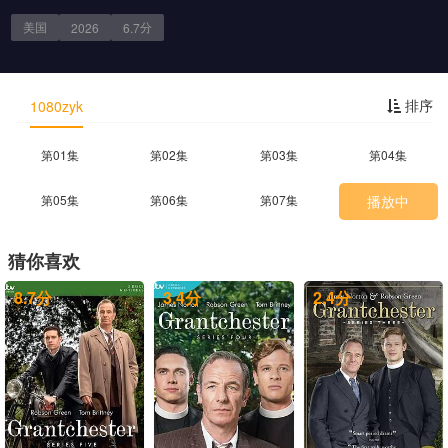
美国
分
2026
6.7
剧情简介
排序
1080zyk
第01集
第02集
第03集
第04集
第05集
第06集
第07集
播放中
猜你喜欢
8.7
分
3.4
分
2.4
分