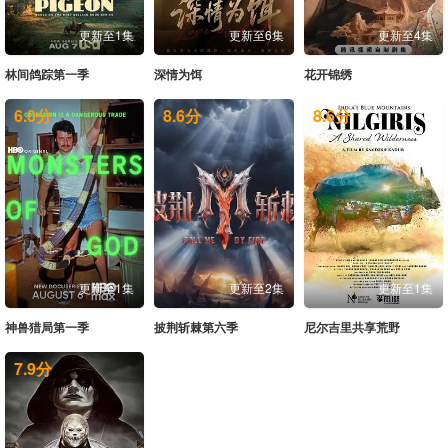
更新至1集
更新至6集
更新至4集
林间鸽踪第一季
深情为饵
花开锦绣
6.0
分
8.6
分
8.6
分
更新至1集
更新至2集
更新至1集
神兽猎局第一季
披荆斩棘第六季
尼尔吉里共享荒野
7.9
分