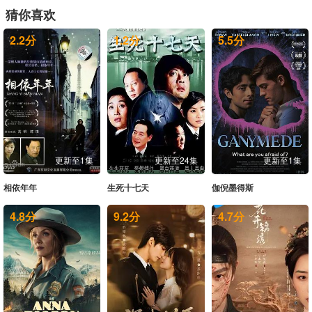
猜你喜欢
2.2
分
1.2
分
5.5
分
更新至1集
更新至24集
更新至1集
相依年年
生死十七天
伽倪墨得斯
4.8
分
9.2
分
4.7
分