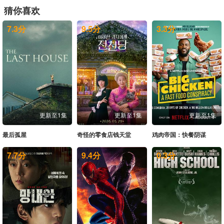
猜你喜欢
7.3
分
9.5
分
3.3
分
更新至1集
更新至1集
更新至1集
最后孤屋
奇怪的零食店钱天堂
鸡肉帝国：快餐阴谋
7.7
分
9.4
分
0.3
分