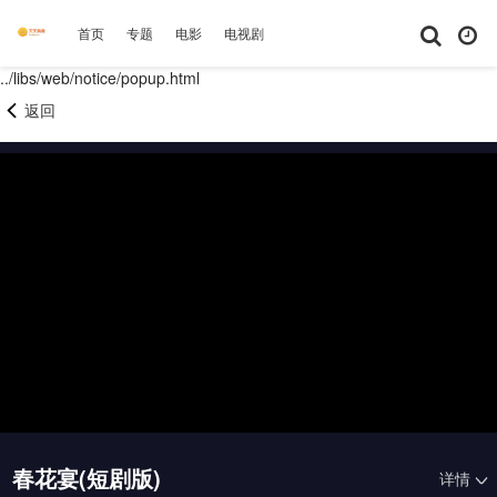
首页
专题
电影
电视剧
综艺
动漫
短剧大全
体育
../libs/web/notice/popup.html
返回
春花宴(短剧版)
详情