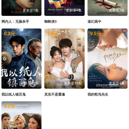
更新至1集
更新至1集
更新至1集
网内人：无脸杀手
蜘蛛侠3
迷幻高中
0.3
分
1.5
分
9.5
分
更新至10集
更新至16集
更新至4集
我以纸人镇百鬼
其实不是重逢
我的鸵鸟先生
4.2
分