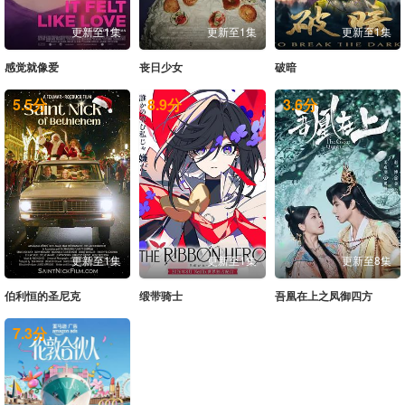
更新至1集
更新至1集
更新至1集
感觉就像爱
丧日少女
破暗
5.5
分
8.9
分
3.6
分
更新至1集
更新至1集
更新至8集
伯利恒的圣尼克
缎带骑士
吾凰在上之凤御四方
7.3
分