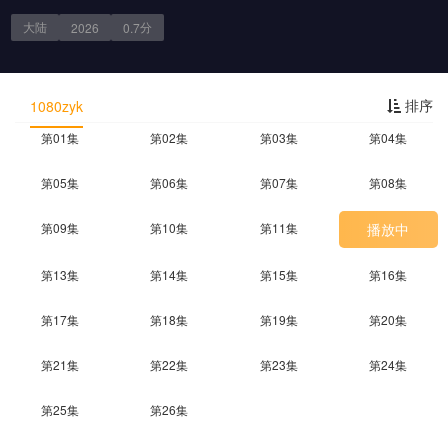
大陆
分
2026
0.7
剧情简介
排序
1080zyk
第01集
第02集
第03集
第04集
第05集
第06集
第07集
第08集
第09集
第10集
第11集
播放中
第13集
第14集
第15集
第16集
第17集
第18集
第19集
第20集
第21集
第22集
第23集
第24集
第25集
第26集