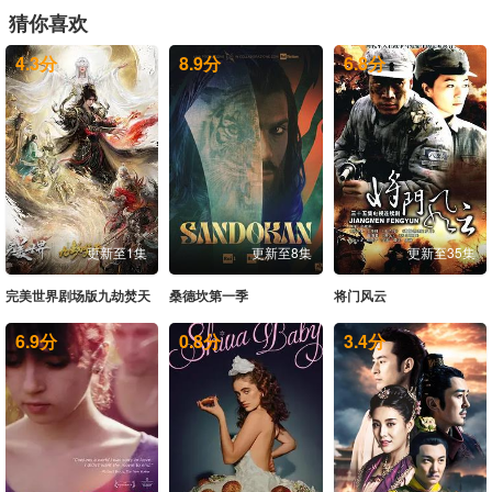
猜你喜欢
4.3
分
8.9
分
6.8
分
更新至1集
更新至8集
更新至35集
完美世界剧场版九劫焚天
桑德坎第一季
将门风云
6.9
分
0.8
分
3.4
分