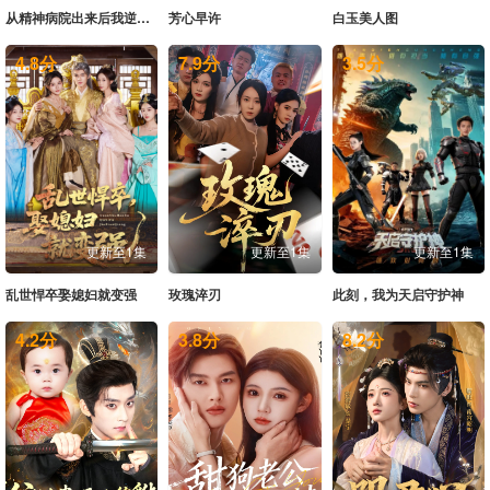
从精神病院出来后我逆袭人生
芳心早许
白玉美人图
4.8
分
7.9
分
3.5
分
更新至1集
更新至1集
更新至1集
乱世悍卒娶媳妇就变强
玫瑰淬刃
此刻，我为天启守护神
4.2
分
3.8
分
8.2
分