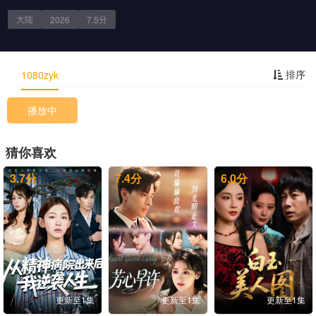
大陆
分
2026
7.5
剧情简介
排序
1080zyk
播放中
猜你喜欢
3.7
分
7.4
分
6.0
分
更新至1集
更新至1集
更新至1集