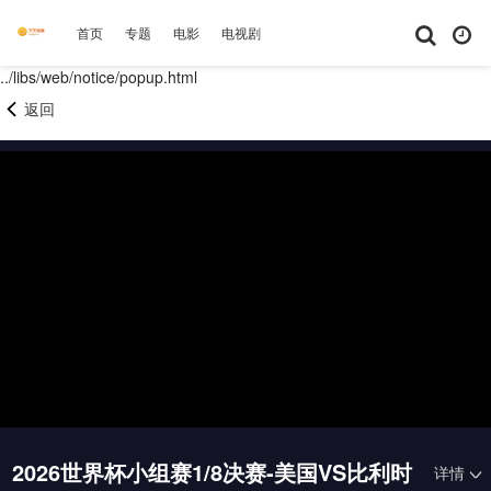
首页
专题
电影
电视剧
综艺
动漫
短剧大全
体育
../libs/web/notice/popup.html
返回
2026世界杯小组赛1/8决赛-美国VS比利时
详情