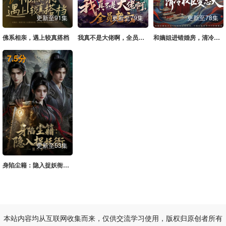
更新至91集
更新至79集
更新至78集
佛系相亲，遇上较真搭档
我真不是大佬啊，全员老六
和嫡姐进错婚房，清冷权臣变忠犬
7.5
分
更新至53集
身陷尘籍：隐入捉妖衙第二季
本站内容均从互联网收集而来，仅供交流学习使用，版权归原创者所有