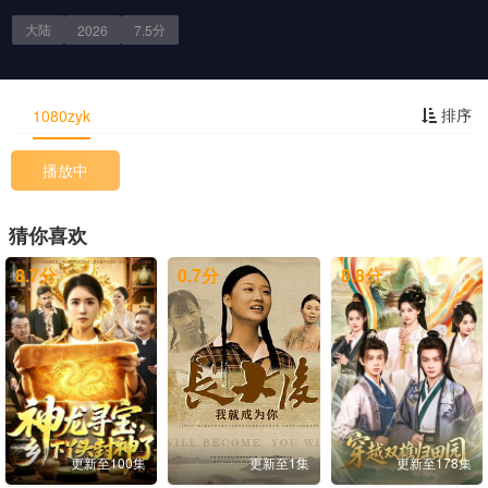
大陆
分
2026
7.5
剧情简介
排序
1080zyk
播放中
猜你喜欢
8.7
分
0.7
分
8.8
分
更新至100集
更新至1集
更新至178集