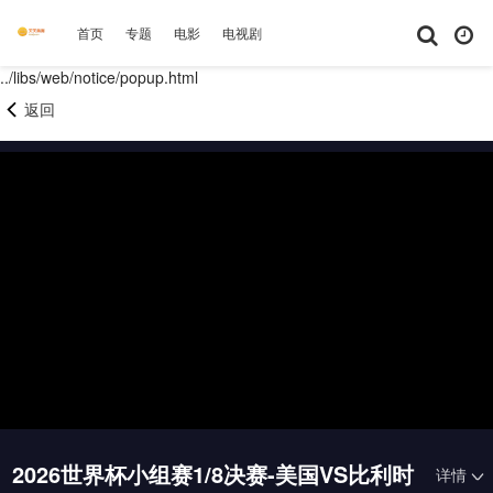
首页
专题
电影
电视剧
综艺
动漫
短剧大全
体育
../libs/web/notice/popup.html
返回
2026世界杯小组赛1/8决赛-美国VS比利时
详情