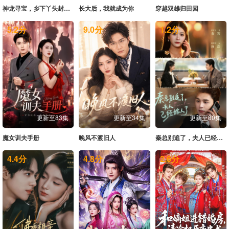
神龙寻宝，乡下丫头封神了
长大后，我就成为你
穿越双雄归田园
5.2
分
9.0
分
1.2
分
更新至83集
更新至34集
更新至80集
魔女训夫手册
晚风不渡旧人
秦总别追了，夫人已经嫁人了
4.4
分
4.8
分
2.6
分