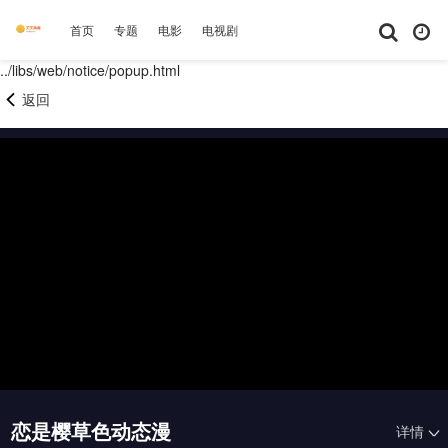
首页
专题
电影
电视剧
综艺
动漫
短剧大全
体育
../libs/web/notice/popup.html
返回
恋是樱草色动态漫
详情