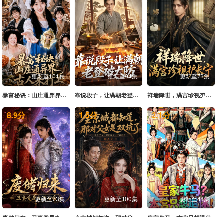
更新至101集
更新至94集
更新至79集
暴富秘诀：山庄通异界古人来打工
靠说段子，让满朝老登大破大防
祥瑞降世，满宫珍视护长宁
8.9
分
1.5
分
3.1
分
更新至73集
更新至100集
更新至48集