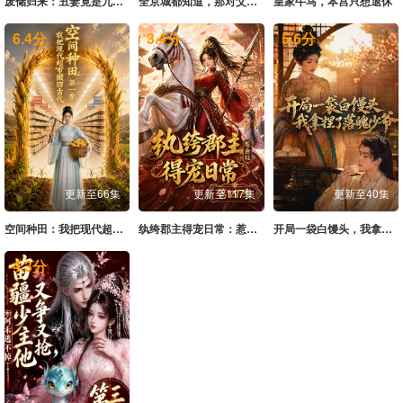
废储归来：丑妻竟是九天女帝
全京城都知道，那对父女是双坑了
皇家牛马，本宫只想退休
6.4
分
3.4
分
5.6
分
更新至66集
更新至117集
更新至40集
空间种田：我把现代超市搬回古代第一季
纨绔郡主得宠日常：惹金枝第四季
开局一袋白馒头，我拿捏了落魄少爷
4.3
分