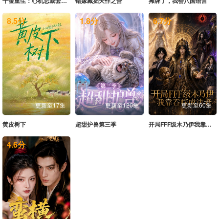
千金重生：心机总裁套路深
错嫁藏拙天作之合
摊牌了，我会八国语言
8.5
分
1.8
分
6.7
分
更新至17集
更新至120集
更新至60集
黄皮树下
超甜护兽第三季
开局FFF级木乃伊我靠吞噬成法老
4.6
分