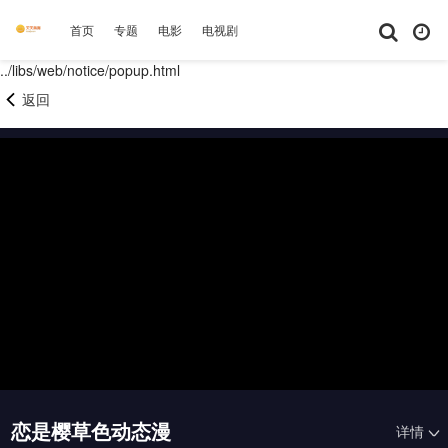
首页
专题
电影
电视剧
综艺
动漫
短剧大全
体育
../libs/web/notice/popup.html
返回
恋是樱草色动态漫
详情