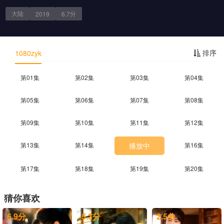
大陆
分
2019
6.7
剧情简介
排序
1080zyk
第01集
第02集
第03集
第04集
第05集
第06集
第07集
第08集
第09集
第10集
第11集
第12集
第13集
第14集
播放中
第16集
第17集
第18集
第19集
第20集
猜你喜欢
6.9
分
5.3
分
2.5
分