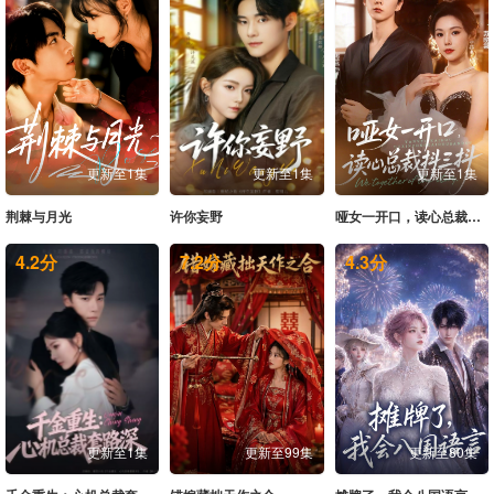
更新至1集
更新至1集
更新至1集
荆棘与月光
许你妄野
哑女一开口，读心总裁抖三抖
4.2
分
7.2
分
4.3
分
更新至1集
更新至99集
更新至80集