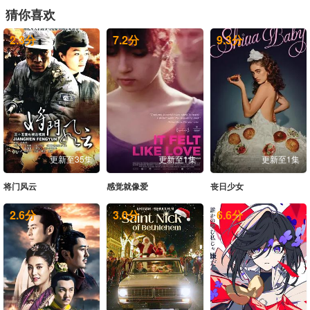
猜你喜欢
第29集
第30集
第31集
第32集
2.3
分
7.2
分
9.3
分
第33集
更新至35集
更新至1集
更新至1集
将门风云
感觉就像爱
丧日少女
2.6
分
3.0
分
6.6
分