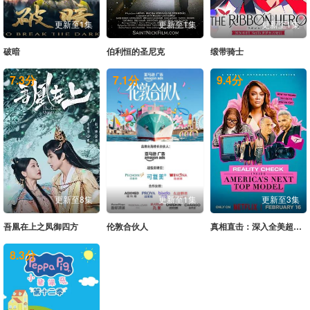
更新至1集
更新至1集
更新至1集
破暗
伯利恒的圣尼克
缎带骑士
7.3
分
7.1
分
9.4
分
更新至8集
更新至1集
更新至3集
吾凰在上之凤御四方
伦敦合伙人
真相直击：深入全美超模大赛第一季
8.3
分