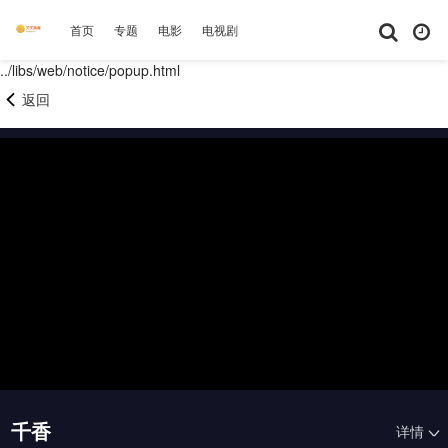
首页
专题
电影
电视剧
综艺
动漫
短剧大全
体育
../libs/web/notice/popup.html
返回
千香
详情