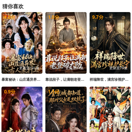
猜你喜欢
4.8
分
1.0
分
9.7
分
更新至101集
更新至94集
更新至79集
暴富秘诀：山庄通异界古人来打工
靠说段子，让满朝老登大破大防
祥瑞降世，满宫珍视护长宁
0.9
分
1.1
分
5.9
分