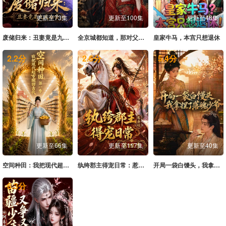
更新至73集
更新至100集
更新至48集
废储归来：丑妻竟是九天女帝
全京城都知道，那对父女是双坑了
皇家牛马，本宫只想退休
2.2
分
2.6
分
5.4
分
更新至66集
更新至117集
更新至40集
空间种田：我把现代超市搬回古代第一季
纨绔郡主得宠日常：惹金枝第四季
开局一袋白馒头，我拿捏了落魄少爷
6.3
分