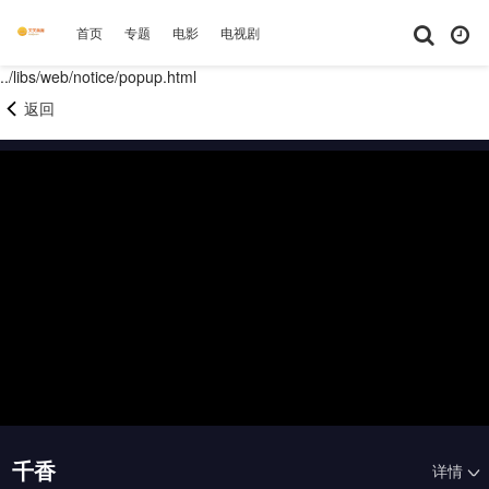
首页
专题
电影
电视剧
综艺
动漫
短剧大全
体育
../libs/web/notice/popup.html
返回
千香
详情