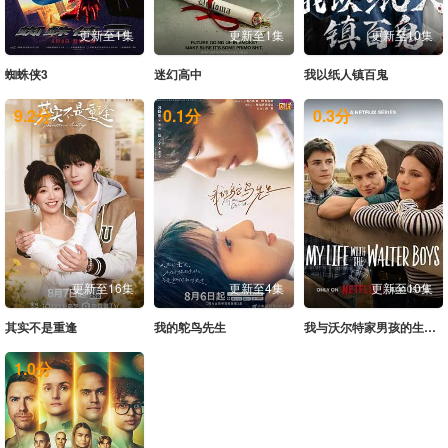
更新至1集
更新至1集
更新至10集
蜘蛛侠3
迷幻高中
我以纸人镇百鬼
9.2
分
0.1
分
0.3
分
更新至16集
更新至4集
更新至10集
其实不是重逢
我的鸵鸟先生
我与沃尔特家男孩的生活第三季
1.0
分