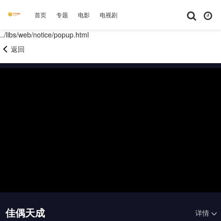
首页
专题
电影
电视剧
综艺
动漫
短剧大全
体育
../libs/web/notice/popup.html
返回
佳偶天成
详情