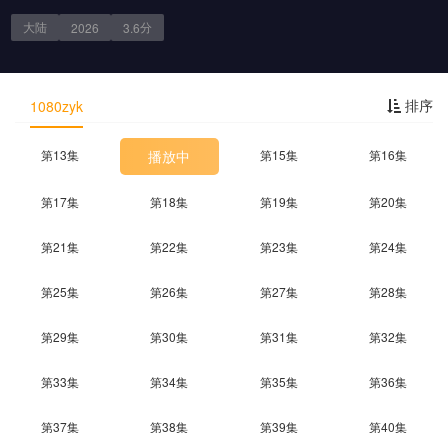
第01集
第02集
第03集
第04集
大陆
分
2026
3.6
第05集
第06集
第07集
第08集
剧情简介
排序
1080zyk
第09集
第10集
第11集
第12集
第13集
播放中
第15集
第16集
第17集
第18集
第19集
第20集
第21集
第22集
第23集
第24集
第25集
第26集
第27集
第28集
第29集
第30集
第31集
第32集
第33集
第34集
第35集
第36集
第37集
第38集
第39集
第40集