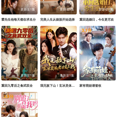
更新至1集
更新至1集
更新至1集
霍先生他每天都在求名分
完美人生从娘胎开始选择
重回选婚日，今生更尽欢
7.8
分
5.9
分
3.1
分
更新至1集
更新至1集
更新至1集
重回九零后之食武双全
我无敌下山！玄冰灵体老婆爱上我
家有萌娃请签收
3.9
分