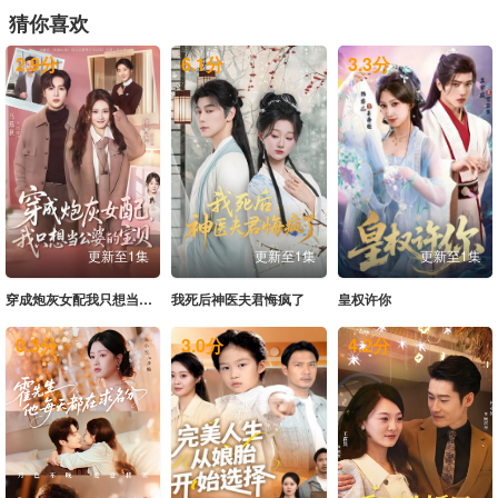
猜你喜欢
2.9
分
6.1
分
3.3
分
更新至1集
更新至1集
更新至1集
穿成炮灰女配我只想当公婆的宝贝
我死后神医夫君悔疯了
皇权许你
0.3
分
3.0
分
4.2
分