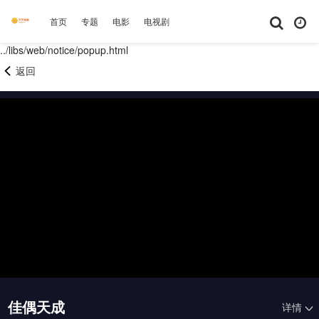
首页
专题
电影
电视剧
综艺
动漫
短剧大全
体育
../libs/web/notice/popup.html
返回
佳偶天成
详情