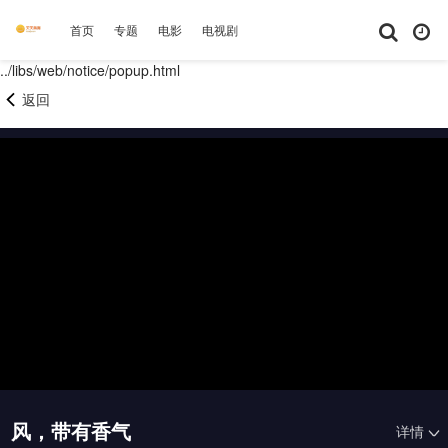
首页
专题
电影
电视剧
综艺
动漫
短剧大全
体育
../libs/web/notice/popup.html
返回
风，带有香气
详情