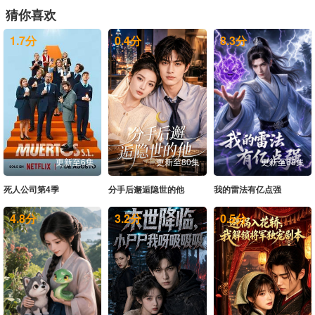
猜你喜欢
第29集
第30集
第31集
第32集
1.7
分
0.4
分
8.3
分
第33集
第34集
第35集
第36集
第37集
第38集
第39集
第40集
第41集
第42集
第43集
第44集
第45集
第46集
第47集
第48集
更新至6集
更新至80集
更新至68集
第49集
第50集
第51集
第52集
死人公司第4季
分手后邂逅隐世的他
我的雷法有亿点强
第53集
第54集
第55集
第56集
4.8
分
3.2
分
0.5
分
第57集
第58集
第59集
第60集
第61集
第62集
第63集
第64集
第65集
第66集
第67集
第68集