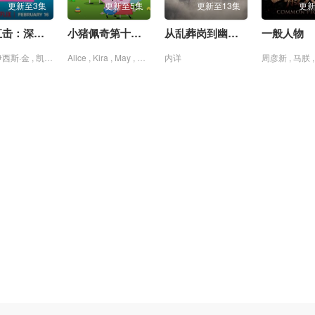
更新至3集
更新至5集
更新至13集
更新
真相直击：深入全美超模大赛第一季
小猪佩奇第十二季国语
从乱葬岗到幽冥之主
一般人物
伊曼 , 伊西斯·金 , 凯莉·克拉克森 , 劳伦·赫顿 , 夏奈尔·伊曼 , 杰伊·曼努埃尔 , 泰拉·班克斯 , 海蒂·克鲁姆 , 温妮·哈洛 , 珍妮·杰克逊 , 简妮斯·迪金森 , 阿德里安妮·库瑞 , 香侬·斯图尔特
Alice , Kira , May , Monteith , 理查德·赖丁斯 , 约翰·斯帕克斯 , 莫温娜·班克斯 , 阿梅丽·碧·史密斯
内详
周彦新 , 马朕 