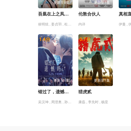
更新至8集
更新至1集
吾凰在上之凤御四方
伦敦合伙人
侯明炫 , 姜贞羽 , 杜煜 , 林亚冬 , 祖怀 , 赵一博 , 邓孝慈 , 郑千亦 , 郝熠然
内详
1.4
分
0.7
分
更新至1集
更新至1集
错过了，遗憾吗？
猎虎贰
吴汉坤 , 周澄奥 , 孙嘉灵 , 庄达菲 , 敖子逸 , 泰乐 , 王安宇 , 白客 , 赵佳丽 , 陈昊宇 , 黄子琪
康磊 , 李先时 , 杨亚