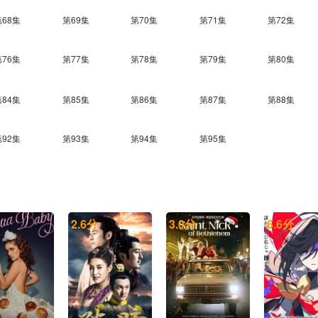
第68集
第69集
第70集
第71集
第72集
第76集
第77集
第78集
第79集
第80集
第84集
第85集
第86集
第87集
第88集
第92集
第93集
第94集
第95集
2.6
分
3.0
分
6.6
分