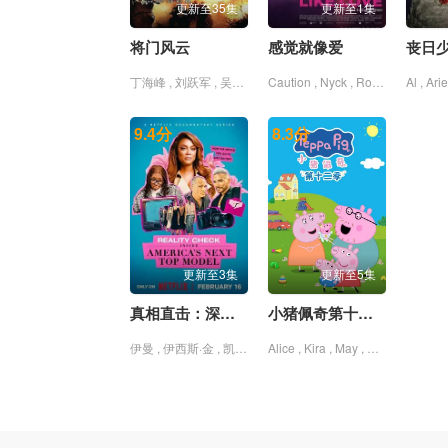
更新至35集
更新至1集
将门风云
感觉就像爱
丧日
丁海峰 , 刘跃军 , 吴越 , 唐静 , 田海蓉 , 谭洋 , 赵君 , 郑晓宁 , 陈星旭
Caution , Nyck , Ronen , Rubinstein , 吉娜·贝珊蒂 , 安娜·戴维 , 罗南·鲁宾斯坦
9.4
分
8.3
分
更新至3集
更新至5集
真相直击：深入全美超模大赛第一季
小猪佩奇第十二季国语
伊曼 , 伊西斯·金 , 凯莉·克拉克森 , 劳伦·赫顿 , 夏奈尔·伊曼 , 杰伊·曼努埃尔 , 泰拉·班克斯 , 海蒂·克鲁姆 , 温妮·哈洛 , 珍妮·杰克逊 , 简妮斯·迪金森 , 阿德里安妮·库瑞 , 香侬·斯图尔特
Alice , Kira , May , Monteith , 理查德·赖丁斯 , 约翰·斯帕克斯 , 莫温娜·班克斯 , 阿梅丽·碧·史密斯