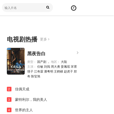
电视剧热播
更多
第01集
弹
黑夜告白
幕
第02集
颜
类型：
国产剧 ，
地区：
大陆
第03集
主演：
任敏 刘闯 周大勇 姜珮瑶 宋霄
色
瑛子 江奇霖 潘粤明 王鹤棣 赵虎子 郑
第04集
奇 陈玺旭
第05集
佳偶天成
2
第06集
蒙特利尔，我的美人
3
第07集
世界的主人
第08集
4