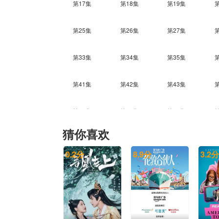
第17集
第18集
第19集
第25集
第26集
第27集
第33集
第34集
第35集
第41集
第42集
第43集
第49集
第50集
第51集
猜你喜欢
第57集
第58集
第59集
0.2
分
8.9
分
3.2
分
第65集
第66集
第67集
第73集
第74集
第75集
第81集
第82集
第83集