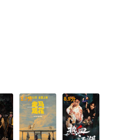
第35集
第36集
第37集
第38集
第39集
第40集
第41集
第42集
第43集
2.7
分
8.9
分
第44集
第45集
第46集