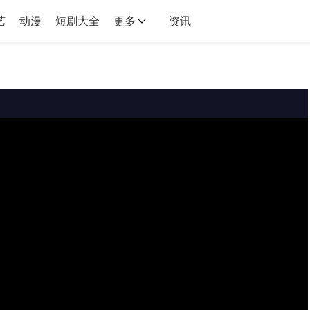
艺
动漫
短剧大全
更多
资讯