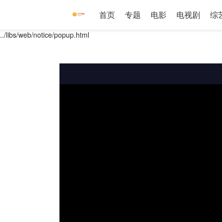
首页
专题
电影
电视剧
综
../libs/web/notice/popup.html