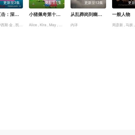
更新至3集
更新至5集
更新至13集
更新
真相直击：深入全美超模大赛第一季
小猪佩奇第十二季国语
从乱葬岗到幽冥之主
一般人物
第92集
第93集
第94集
第95集
伊曼 , 伊西斯·金 , 凯莉·克拉克森 , 劳伦·赫顿 , 夏奈尔·伊曼 , 杰伊·曼努埃尔 , 泰拉·班克斯 , 海蒂·克鲁姆 , 温妮·哈洛 , 珍妮·杰克逊 , 简妮斯·迪金森 , 阿德里安妮·库瑞 , 香侬·斯图尔特
Alice , Kira , May , Monteith , 理查德·赖丁斯 , 约翰·斯帕克斯 , 莫温娜·班克斯 , 阿梅丽·碧·史密斯
内详
周彦新 , 马朕 