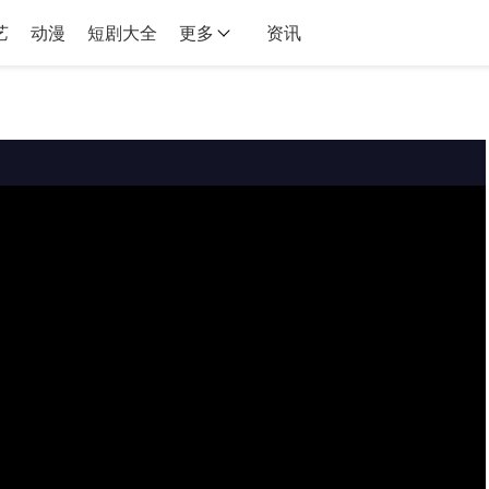
艺
动漫
短剧大全
更多
资讯