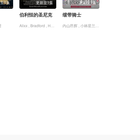
第47集
至1集
更新至1集
更新至1集
第48集
伯利恒的圣尼克
缎带骑士
第49集
君
Alixx , Bradford , Haynes , Jennifer , Kathy , Patterson , Porrata , Schottland , 丹尼尔·洛巴克 , 凯西·莫拉蒂 , 埃利亚斯·凯穆尔 , 斯特里奥·萨万特 , 杜恩·惠特克 , 玛莎·迪特利 , 蒂莫西·E.古德温
内山昂辉 , 小林星兰 , 新谷真弓 , 门仓早彩
第50集
第51集
第52集
第53集
第54集
第55集
第56集
第57集
第58集
第59集