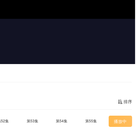
第04集
第05集
第06集
第07集
第08集
第12集
第13集
第14集
第15集
第16集
第20集
第21集
第22集
第23集
第24集
第28集
第29集
第30集
第31集
第32集
第36集
第37集
第38集
第39集
第40集
排序
第44集
第45集
第46集
第47集
第48集
第52集
第53集
第54集
第55集
播放中