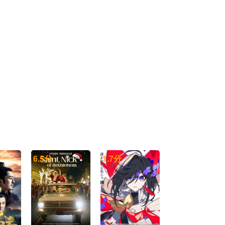
第35集
第36集
第37集
第38集
第39集
第40集
第41集
第42集
第43集
6.5
分
1.7
分
第44集
第45集
第46集