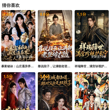
猜你喜欢
20221205期
20221206期
20221207期
20221208期
3.6
分
8.6
分
1.1
分
20221209期
20221212期
20221213期
20221214期
20221215期
20221219期
20221220期
20221221期
20221222期
20221226期
20221227期
20221228期
20221229期
20230102期
20230103期
20230104期
更新至101集
更新至94集
更新至79集
20230105期
20230109期
20230110期
20230111期
暴富秘诀：山庄通异界古人来打工
靠说段子，让满朝老登大破大防
祥瑞降世，满宫珍视护长宁
20230112期
20230116期
20230117期
20230118期
1.5
分
3.3
分
4.2
分
20230122期
20230130期
20230131期
20230201期
20230202期
20230206期
20230207期
20230208期
20230209期
20230213期
20230215期
20230216期