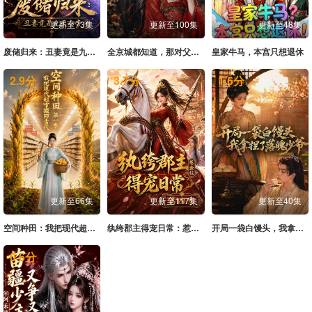
20230220期
20230221期
20230222期
20230223期
更新至73集
更新至100集
更新至48集
20230227期
20230228期
20230301期
20230302期
废储归来：丑妻竟是九天女帝
全京城都知道，那对父女是双坑了
皇家牛马，本宫只想退休
2.9
分
3.7
分
1.6
分
20230306期
20230307期
20230308期
20230309期
20230313期
20230314期
20230315期
20230316期
20230320期
20230321期
20230322期
20230323期
20230327期
20230328期
20230329期
20230330期
更新至66集
更新至117集
更新至40集
20230403期
20230404期
20230405期
20230406期
空间种田：我把现代超市搬回古代第一季
纨绔郡主得宠日常：惹金枝第四季
开局一袋白馒头，我拿捏了落魄少爷
20230410期
20230411期
20230412期
20230413期
0.6
分
20230417期
20230418期
20230419期
20230420期
20230424期
20230425期
20230426期
20230427期