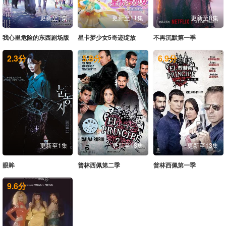
20230313期
20230314期
20230315期
20230316期
更新至1集
更新至11集
更新至8集
20230320期
20230321期
20230322期
20230323期
我心里危险的东西剧场版
星卡梦少女5奇迹绽放
不再沉默第一季
2.3
分
5.8
分
6.9
分
20230327期
20230328期
20230329期
20230330期
20230403期
20230404期
20230405期
20230406期
20230410期
20230411期
20230412期
20230413期
20230417期
20230418期
20230419期
20230420期
更新至1集
更新至18集
更新至13集
20230424期
20230425期
20230426期
20230427期
眼眸
普林西佩第二季
普林西佩第一季
20230501期
20230502期
20230503期
20230504期
9.6
分
20230508期
20230509期
20230510期
20230511期
20230515期
20230516期
20230517期
20230518期