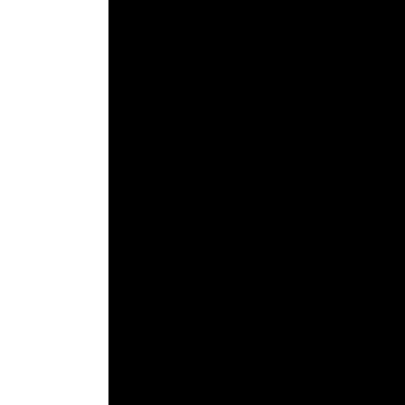
20230122期
20230130期
20230131期
20230209期
20230213期
20230215期
20230227期
20230228期
20230301期
20230313期
20230314期
20230315期
20230327期
20230328期
20230329期
20230410期
20230411期
20230412期
20230424期
20230425期
20230426期
20230508期
20230509期
20230510期