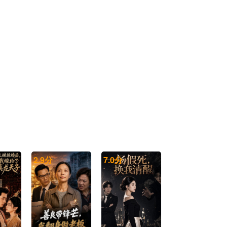
20221213期
20221214期
20221215期
20221219期
20221220期
20221221期
20221222期
20221226期
20221227期
2.9
分
7.0
分
20221228期
20221229期
20230102期