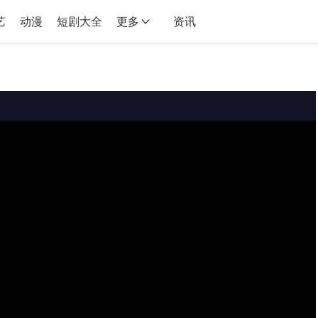
艺
动漫
短剧大全
更多
资讯
20221019期
20221020期
20221024期
20221025期
20221026期
20221103期
20221107期
20221108期
20221109期
20221110期
20221117期
20221121期
20221122期
20221123期
20221124期
20221201期
20221205期
20221206期
20221207期
20221208期
20221214期
20221215期
20221219期
20221220期
20221221期
20221228期
20221229期
20230102期
20230103期
20230104期
20230111期
20230112期
20230116期
20230117期
20230118期