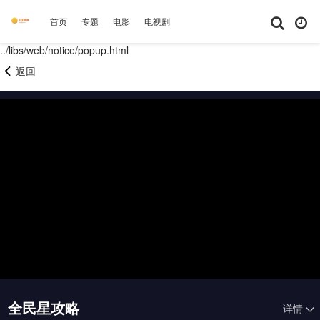
20240222期
20240226期
20240227期
20240228期
首页
专题
电影
电视剧
综艺
动漫
短剧大全
体育
20240229期
20240304期
20240305期
20240306期
../libs/web/notice/popup.html
返回
20240307期
20240311期
20240312期
20240313期
20240314期
20240318期
20240319期
20240320期
20240321期
20240325期
20240326期
20240327期
20240401期
20240402期
20240403期
20240408期
20240409期
20240410期
20240411期
20240415期
20240416期
20240417期
20240418期
20240430期
20240501期
20240722
20240729
20240805
20240806
20240808
20240812期
20240813期
全民星攻略
详情