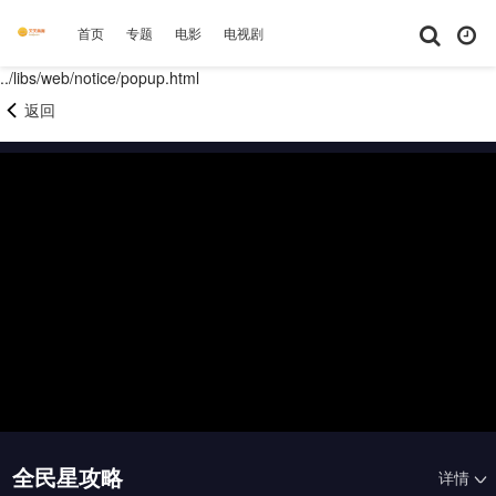
首页
专题
电影
电视剧
综艺
动漫
短剧大全
体育
../libs/web/notice/popup.html
返回
20221012期
20221017期
20221018期
20221019期
20221020期
20221024期
20221025期
20221026期
20221027期
20221101期
20221102期
20221103期
20221107期
20221108期
20221109期
20221110期
20221114期
20221115期
20221116期
20221117期
20221121期
20221122期
20221123期
20221124期
20221128期
20221129期
20221130期
20221201期
20221205期
20221206期
20221207期
20221208期
全民星攻略
详情