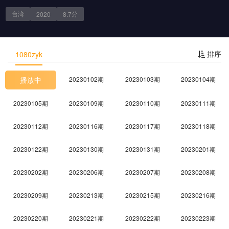
20221209期
20221212期
20221213期
20221214期
台湾
分
2020
8.7
20221215期
20221219期
20221220期
20221221期
剧情简介
排序
1080zyk
20221222期
20221226期
20221227期
20221228期
播放中
20230102期
20230103期
20230104期
20230105期
20230109期
20230110期
20230111期
20230112期
20230116期
20230117期
20230118期
20230122期
20230130期
20230131期
20230201期
20230202期
20230206期
20230207期
20230208期
20230209期
20230213期
20230215期
20230216期
20230220期
20230221期
20230222期
20230223期