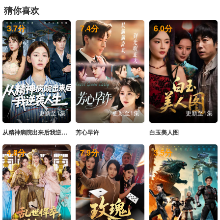
猜你喜欢
20230920期
20230925期
20230926期
20230927期
3.7
分
7.4
分
6.0
分
20230928期
20231002期
20231003期
20231004期
20231005期
20231009期
20231010期
20231011期
20231012期
20231016期
20231017期
20231018期
20231019期
20231023期
20231024期
20231025期
更新至1集
更新至1集
更新至1集
20231026期
20231030期
20231031期
20231101期
从精神病院出来后我逆袭人生
芳心早许
白玉美人图
20231102期
20231106期
20231107期
20231108期
4.8
分
7.9
分
3.5
分
20231109期
20231113期
20231114期
20231115期
20231116期
20231120期
20231121期
20231122期
20231123期
20231127期
20231128期
20231129期