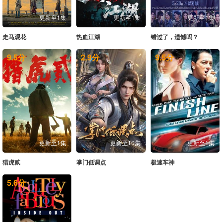
20250814期
20250818期
20250819期
20250820期
更新至1集
更新至1集
更新至1集
20250821期
20250825期
20250826期
20250827期
走马观花
热血江湖
错过了，遗憾吗？
9.5
分
2.9
分
9.5
分
20250828期
20250901期
20250902期
20250903期
20250904期
20250908期
20250909期
20250910期
20250911期
20250915期
20250916期
20250917期
20250918期
20250922期
20250923期
20250924期
更新至1集
更新至10集
更新至1集
20250925期
20250929期
20250930期
20251001期
猎虎贰
掌门低调点
极速车神
20251002期
20251006期
20251007期
20251008期
5.6
分
20251009期
20251013期
20251014期
20251015期
20251016期
20251020期
20251021期
20251022期