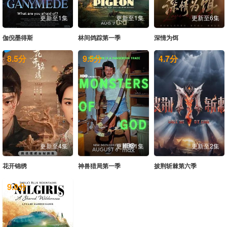
更新至1集
更新至1集
更新至6集
伽倪墨得斯
林间鸽踪第一季
深情为饵
8.5
分
9.5
分
4.7
分
更新至4集
更新至1集
更新至2集
花开锦绣
神兽猎局第一季
披荆斩棘第六季
9.0
分