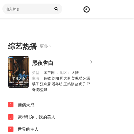
综艺热播
更多
20221012期
弹
黑夜告白
幕
20221017期
颜
类型：
国产剧 ，
地区：
大陆
20221018期
主演：
任敏 刘闯 周大勇 姜珮瑶 宋霄
色
瑛子 江奇霖 潘粤明 王鹤棣 赵虎子 郑
20221019期
奇 陈玺旭
20221020期
佳偶天成
2
20221024期
蒙特利尔，我的美人
3
20221025期
世界的主人
20221026期
4