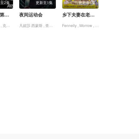
20230103期
至2集
更新至1集
更新至1集
20230104期
断林镇谜案第十二季
夜间运动会
乡下夫妻在老麦农场
20230105期
Jarod , Rawiri , 克里斯蒂娜·谢尔班·扬达 , 尼尔·雷亚 , 弗恩·萨瑟兰
凡妮莎·西蒙斯 , 查尔斯·马利克·惠特菲尔德 , 詹姆斯·布莱克
Fennelly , Morrow , Parker , Patricia , 乔治·邓恩 , 克劳德·艾金斯 , 格洛瑞亚·陶伯特 , 玛约瑞·曼恩 , 约翰·史密斯 , 罗伊·巴克罗夫特
20230109期
20230110期
20230111期
20230112期
20230116期
20230117期
20230118期
20230122期
20230130期
20230131期