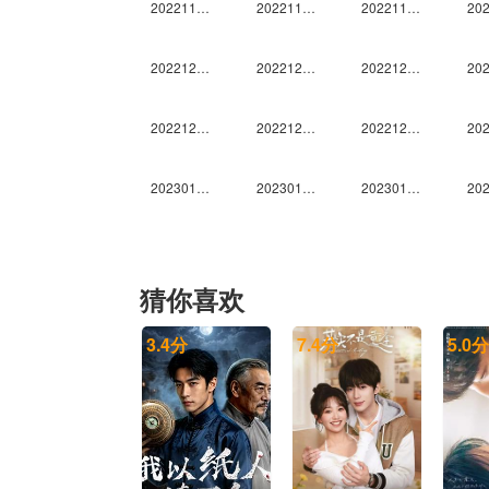
20221128期
20221129期
20221130期
20221209期
20221212期
20221213期
20221222期
20221226期
20221227期
20230105期
20230109期
20230110期
20230122期
20230130期
20230131期
猜你喜欢
20230209期
20230213期
20230215期
3.4
分
7.4
分
5.0
分
20230227期
20230228期
20230301期
20230313期
20230314期
20230315期
20230327期
20230328期
20230329期