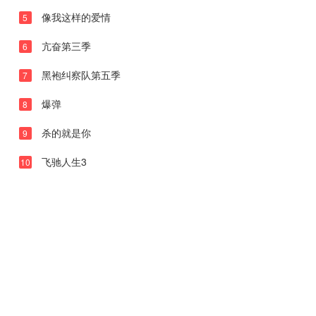
20221027期
像我这样的爱情
5
20221101期
亢奋第三季
6
20221102期
黑袍纠察队第五季
7
20221103期
爆弹
8
20221107期
杀的就是你
9
20221108期
20221109期
飞驰人生3
10
20221110期
20221114期
20221115期
20221116期
20221117期
20221121期