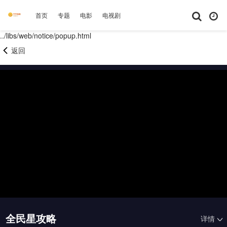
20250709期
20250710期
20250714期
20250715期
首页
专题
电影
电视剧
综艺
动漫
短剧大全
体育
20250716期
20250717期
20250721期
20250722期
../libs/web/notice/popup.html
返回
20250723期
20250724期
20250728期
20250729期
20250730期
20250731期
20250804期
20250805期
20250806期
20250811期
20250812期
20250813期
20250814期
20250818期
20250819期
20250820期
20250821期
20250825期
20250826期
20250827期
20250828期
20250901期
20250902期
20250903期
20250904期
20250908期
20250909期
20250910期
20250911期
20250915期
20250916期
20250917期
全民星攻略
详情