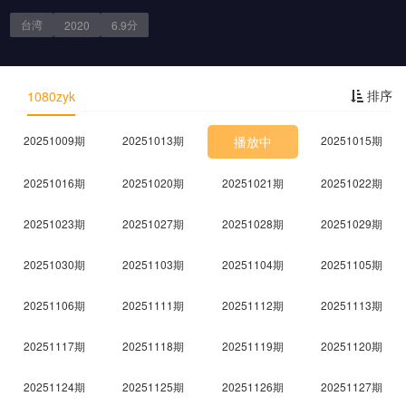
20250918期
20250922期
20250923期
20250924期
台湾
分
2020
6.9
20250925期
20250929期
20250930期
20251001期
剧情简介
排序
1080zyk
20251002期
20251006期
20251007期
20251008期
20251009期
20251013期
播放中
20251015期
20251016期
20251020期
20251021期
20251022期
20251023期
20251027期
20251028期
20251029期
20251030期
20251103期
20251104期
20251105期
20251106期
20251111期
20251112期
20251113期
20251117期
20251118期
20251119期
20251120期
20251124期
20251125期
20251126期
20251127期