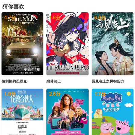
猜你喜欢
20251201期
20251202期
20251203期
20251204期
4.7
分
1.6
分
6.0
分
20251208期
20251209期
20251210期
20251211期
20251215期
20251216期
20251217期
20251222期
20251223期
20251224期
20251225期
20251229期
20251230期
20251231期
20260101期
20260105期
更新至1集
更新至1集
更新至8集
20260106期
20260107期
20260108期
20260112期
伯利恒的圣尼克
缎带骑士
吾凰在上之凤御四方
20260113期
20260114期
20260115期
20260119期
1.9
分
2.6
分
1.7
分
20260120期
20260121期
20260122期
20260126期
20260127期
20260128期
20260129期
20260202期
20260203期
20260204期
20260205期
20260209期