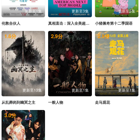
20260210期
20260211期
20260212期
20260216期
更新至1集
更新至3集
更新至5集
20260218期
20260219期
20260223期
20260224期
伦敦合伙人
真相直击：深入全美超模大赛第一季
小猪佩奇第十二季国语
1.6
分
2.9
分
2.9
分
20260225期
20260226期
20260302期
20260303期
20260304期
20260305期
20260309期
20260310期
20260311期
20260312期
20260316期
20260317期
20260318期
20260319期
20260323期
20260324期
更新至13集
更新至1集
更新至1集
20260325期
20260326期
20260330期
20260331期
从乱葬岗到幽冥之主
一般人物
走马观花
20260402期
20260406期
20260407期
20260408期
3.0
分
20260409期
20260413期
20260414期
20260415期
20260416期
20260420期
20260421期
20260422期