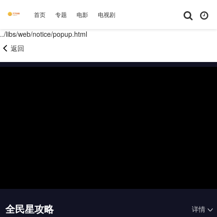
20250319期
20250320期
20250324期
20250325期
首页
专题
电影
电视剧
综艺
动漫
短剧大全
体育
20250326期
20250327期
20250331期
20250401期
../libs/web/notice/popup.html
返回
20250402期
20250403期
20250407期
20250408期
20250409期
20250410期
20250414期
20250415期
20250416期
20250417期
20250421期
20250422期
20250423期
20250424期
20250428期
20250429期
20250430期
20250501期
20250505期
20250506期
20250507期
20250508期
20250512期
20250513期
20250514期
20250515期
20250519期
20250520期
20250521期
20250522期
20250526期
20250527期
全民星攻略
详情