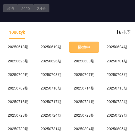
20250528期
20250529期
20250602期
20250603期
台湾
分
2020
2.4
20250604期
20250605期
20250609期
20250610期
剧情简介
排序
1080zyk
20250611期
20250612期
20250616期
20250617期
20250618期
20250619期
播放中
20250624期
20250625期
20250626期
20250630期
20250701期
20250702期
20250703期
20250707期
20250708期
20250709期
20250710期
20250714期
20250715期
20250716期
20250717期
20250721期
20250722期
20250723期
20250724期
20250728期
20250729期
20250730期
20250731期
20250804期
20250805期