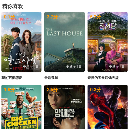
猜你喜欢
20250806期
20250811期
20250812期
20250813期
0.1
分
3.7
分
5.2
分
20250814期
20250818期
20250819期
20250820期
20250821期
20250825期
20250826期
20250827期
20250828期
20250901期
20250902期
20250903期
20250904期
20250908期
20250909期
20250910期
更新至1集
更新至1集
更新至1集
20250911期
20250915期
20250916期
20250917期
我的荒糖恋爱
最后孤屋
奇怪的零食店钱天堂
20250918期
20250922期
20250923期
20250924期
1.9
分
2.5
分
0.3
分
20250925期
20250929期
20250930期
20251001期
20251002期
20251006期
20251007期
20251008期
20251009期
20251013期
20251014期
20251015期