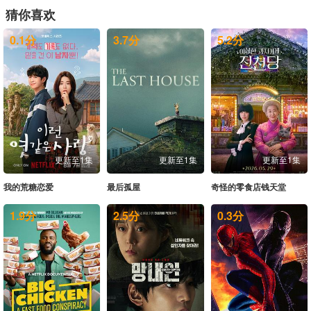
猜你喜欢
20250326期
20250327期
20250331期
20250401期
0.1
分
3.7
分
5.2
分
20250402期
20250403期
20250407期
20250408期
20250409期
20250410期
20250414期
20250415期
20250416期
20250417期
20250421期
20250422期
20250423期
20250424期
20250428期
20250429期
更新至1集
更新至1集
更新至1集
20250430期
20250501期
20250505期
20250506期
我的荒糖恋爱
最后孤屋
奇怪的零食店钱天堂
20250507期
20250508期
20250512期
20250513期
1.9
分
2.5
分
0.3
分
20250514期
20250515期
20250519期
20250520期
20250521期
20250522期
20250526期
20250527期
20250528期
20250529期
20250602期
20250603期