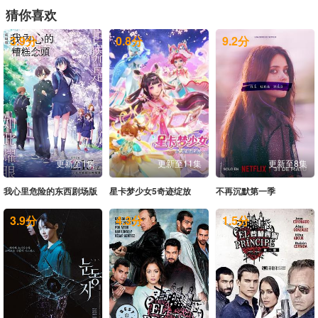
猜你喜欢
20230703期
20230704期
20230705期
20230706期
3.9
分
0.8
分
9.2
分
20230710期
20230711期
20230712期
20230713期
20230717期
20230718期
20230719期
20230720期
20230724期
20230725期
20230726期
20230731期
20230801期
20230802期
20230803期
20230807期
更新至1集
更新至11集
更新至8集
20230808期
20230809期
20230810期
20230814期
我心里危险的东西剧场版
星卡梦少女5奇迹绽放
不再沉默第一季
20230815期
20230816期
20230817期
20230821期
3.9
分
4.3
分
1.5
分
20230822期
20230823期
20230828期
20230829期
20230830期
20230831期
20230904期
20230905期
20230906期
20230907期
20230911期
20230912期